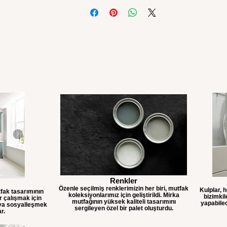
Renkler
Özenle seçilmiş renklerimizin her biri, mutfak
Kulplar, 
fak tasarımının
koleksiyonlarımız için geliştirildi. Mirka
bizimkil
er çalışmak için
mutfağının yüksek kaliteli tasarımını
yapabilec
eya sosyalleşmek
sergileyen özel bir palet oluşturdu.
ar.