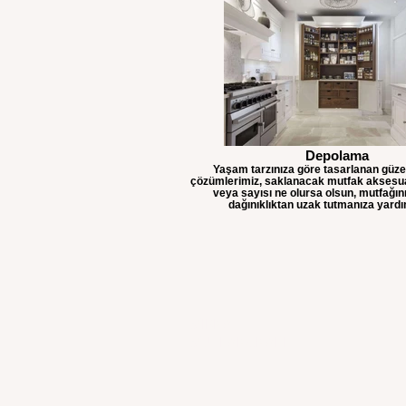
Depolama
Yaşam tarzınıza göre tasarlanan güz
çözümlerimiz, saklanacak mutfak aksesua
veya sayısı ne olursa olsun, mutfağını
dağınıklıktan uzak tutmanıza yardım
MİRKA
MUTFAK&KAPI