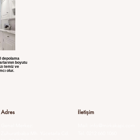
el depolama
rlarının boyutu
zı temiz ve
cı olur.
Adres
İletişim
Genel Merkez:
Mail:
info@mirkakapi.com
Zuhuratbaba Mh. Yücetarla Cd.
Tel. 0212 660 1060