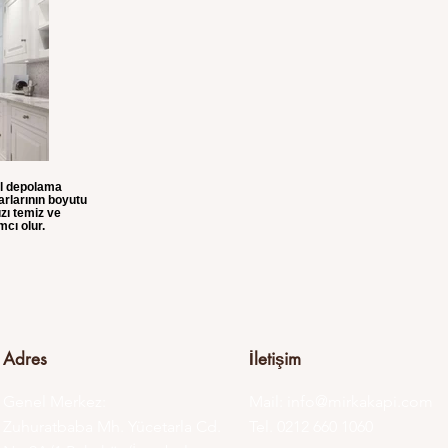
el depolama
rlarının boyutu
zı temiz ve
cı olur.
Adres
İletişim
Genel Merkez:
Mail:
info@mirkakapi.com
Zuhuratbaba Mh. Yücetarla Cd.
Tel. 0212 660 1060