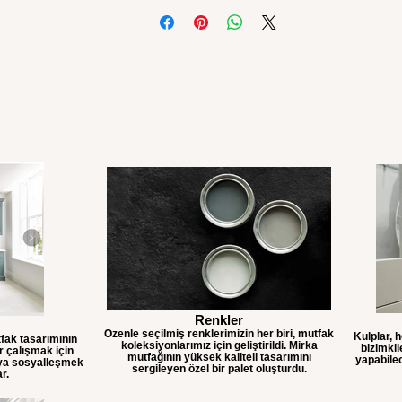
Renkler
Özenle seçilmiş renklerimizin her biri, mutfak
Kulplar, 
fak tasarımının
koleksiyonlarımız için geliştirildi. Mirka
bizimkil
er çalışmak için
mutfağının yüksek kaliteli tasarımını
yapabilec
eya sosyalleşmek
sergileyen özel bir palet oluşturdu.
ar.