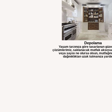
Depolama
Yaşam tarzınıza göre tasarlanan güz
çözümlerimiz, saklanacak mutfak aksesua
veya sayısı ne olursa olsun, mutfağını
dağınıklıktan uzak tutmanıza yardım
MİRKA
MUTFAK&KAPI