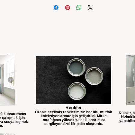
Renkler
Özenle seçilmiş renklerimizin her biri, mutfak
Kulplar, 
fak tasarımının
koleksiyonlarımız için geliştirildi. Mirka
bizimkil
er çalışmak için
mutfağının yüksek kaliteli tasarımını
yapabilec
eya sosyalleşmek
sergileyen özel bir palet oluşturdu.
ar.