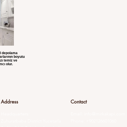
el depolama
rlarının boyutu
zı temiz ve
cı olur.
Address
Contact
Headquarters:
Email:
info@mirkakapi.com
Zuhuratbaba District Yucetarla
Phone: +902126601060