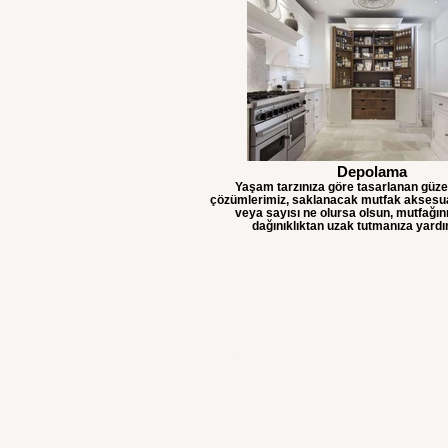
Depolama
Yaşam tarzınıza göre tasarlanan güz
çözümlerimiz, saklanacak mutfak aksesua
veya sayısı ne olursa olsun, mutfağını
dağınıklıktan uzak tutmanıza yardım
MİRKA
MUTFAK&KAPI