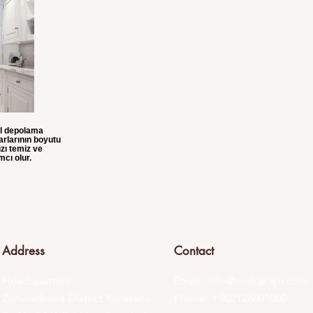
el depolama
rlarının boyutu
zı temiz ve
cı olur.
Address
Contact
Headquarters:
Email:
info@mirkakapi.com
Zuhuratbaba District Yucetarla
Phone: +902126601060