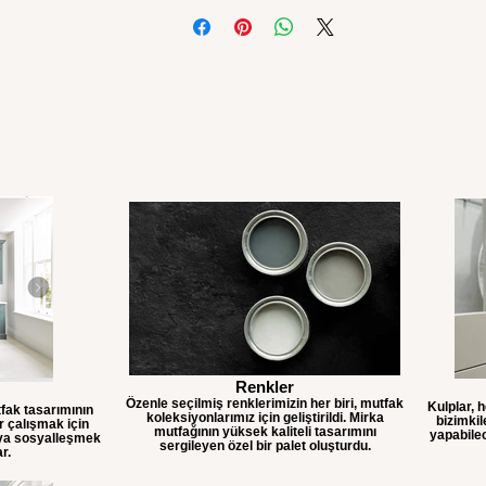
Renkler
Özenle seçilmiş renklerimizin her biri, mutfak
Kulplar, 
fak tasarımının
koleksiyonlarımız için geliştirildi. Mirka
bizimkil
er çalışmak için
mutfağının yüksek kaliteli tasarımını
yapabilec
eya sosyalleşmek
sergileyen özel bir palet oluşturdu.
ar.