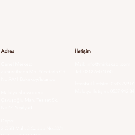
Adres
İletişim
Genel Merkez:
Mail:
info@mirkakapi.com
Zuhuratbaba Mh. Yücetarla Cd.
Tel. 0212 660 1060
No:9A/1 Bakırköy/İstanbul
İstanbul İletişim: 0543 799 0
Malatya İletişim: 0537 942 8
Malatya Showroom:
Çavuşoğlu Mah. Tesisat Sk.
No:14 Yeşilyurt
Depo:
2.OSB Mah. 3.Cadde No:32/1