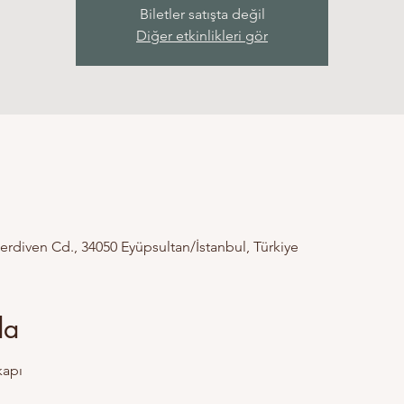
Biletler satışta değil
Diğer etkinlikleri gör
erdiven Cd., 34050 Eyüpsultan/İstanbul, Türkiye
da
kapı