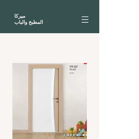
ميركا
المطبخ والباب