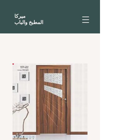
ميركا
المطبخ والباب