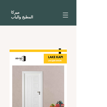
ميركا
المطبخ والباب