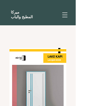
ميركا
المطبخ والباب