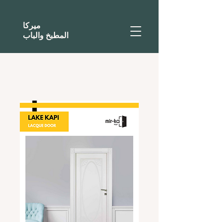
ميركا
المطبخ والباب