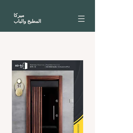
ميركا
المطبخ والباب