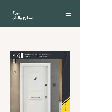
ميركا
المطبخ والباب